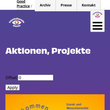
Good
Direkt
Archiv
Presse
Kontakt
Practice
zum
Aktionen,
Inhalt
Projekte
Aktionen, Projekte
Offset