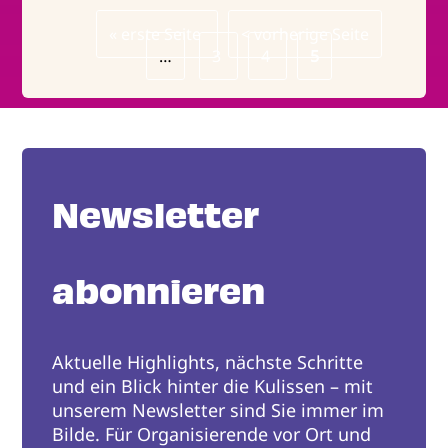
Erste
« erste Seite
Vorherige
< vorherige Seite
Seitennummerierung
Seite
…
Page
3
Seite
Page
4
Page
5
Newsletter
abonnieren
Aktuelle Highlights, nächste Schritte
und ein Blick hinter die Kulissen – mit
unserem Newsletter sind Sie immer im
Bilde. Für Organisierende vor Ort und