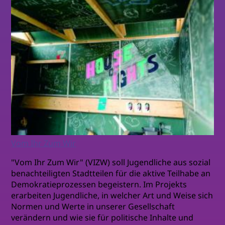
Vom Ihr Zum Wir
"Vom Ihr Zum Wir" (VIZW) soll Jugendliche aus sozial
benachteiligten Stadtteilen für die aktive Teilhabe an
Demokratieprozessen begeistern. Im Projekts
erarbeiten Jugendliche, in welcher Art und Weise sich
Normen und Werte in unserer Gesellschaft
verändern und wie sie für politische Inhalte und