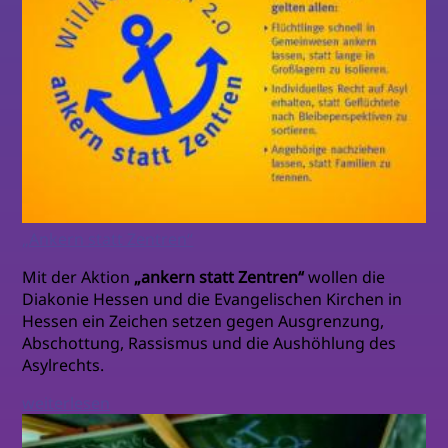
„Ankern statt Zentren“
Mit der Aktion
„ankern statt Zentren“
wollen die
Diakonie Hessen und die Evangelischen Kirchen in
Hessen ein Zeichen setzen gegen Ausgrenzung,
Abschottung, Rassismus und die Aushöhlung des
Asylrechts.
weiterlesen