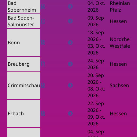
Bad
04. Okt.
Rheinland-
Sobernheim
2026
Pfalz
Bad Soden-
09. Sep
Hessen
Salmünster
2026
18. Sep
2026
-
Nordrhein-
Bonn
03. Okt.
Westfalen
2026
24. Sep
Breuberg
Hessen
2026
20. Sep
2026
-
Crimmitschau
Sachsen
08. Okt.
2026
22. Sep
2026
-
Erbach
Hessen
09. Okt.
2026
04. Sep