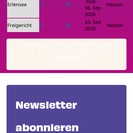
2026
-
Erlensee
Hessen
06. Sep
2026
23. Sep
Freigericht
Hessen
2026
Page
1
Page
2
Page
3
Page
4
Page
5
Nächste
››
Letzte
Seitennummerierung
Letzte Seite »
Seite
Seite
Newsletter
abonnieren