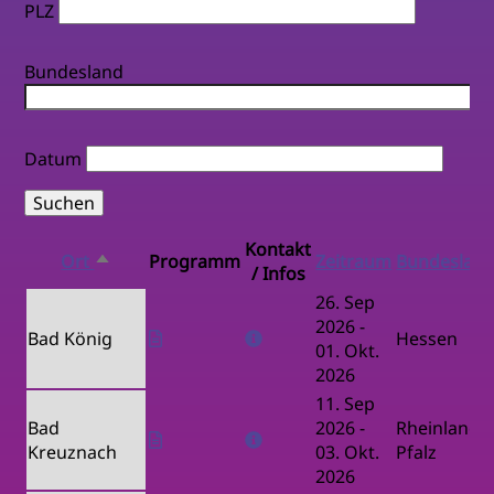
PLZ
Bundesland
Datum
Kontakt
Ort
Programm
Zeitraum
Bundeslan
Absteigend
/ Infos
sortieren
26. Sep
2026
-
Bad König
Hessen
01. Okt.
2026
11. Sep
Bad
2026
-
Rheinland-
Kreuznach
03. Okt.
Pfalz
2026