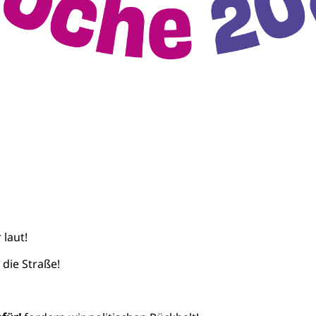
laut!
die Straße!
!