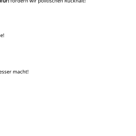
für!
fordern wir politischen Rückhalt!
e!
besser macht!