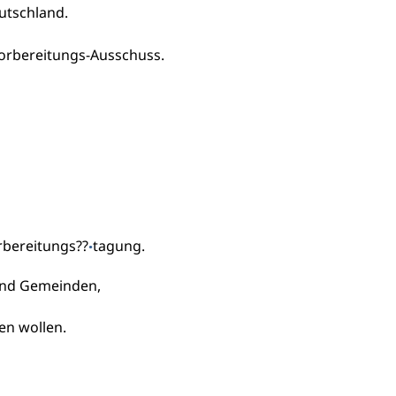
utschland.
orbereitungs-Ausschuss.
rbereitungs??
tagung.
·
und Gemeinden,
en wollen.