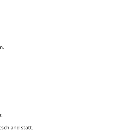
n.
r.
tschland statt.