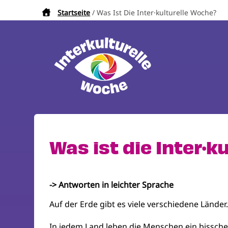
Direkt
Startseite
Was Ist Die Inter·kulturelle Woche?
Pfadnavigation
zum
Inhalt
Was ist die Inter·k
-> Antworten in leichter Sprache
Auf der Erde gibt es viele verschiedene Länder
In jedem Land leben die Menschen ein bissche