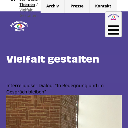
Pfadnavigation
Direkt
Themen
Archiv
Presse
Kontakt
zum
Vielfalt
Gestalten
Inhalt
Vielfalt gestalten
Interreligiöser Dialog: "In Begegnung und im
Gespräch bleiben"