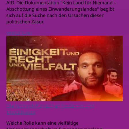
AfD. Die Dokumentation "Kein Land für Niemand –
Abschottung eines Einwanderungslandes" begibt
sich auf die Suche nach den Ursachen dieser
politischen Zäsur.
weiterlesen
Die Nationalelf zwischen Rassismus und
Identifikation
Welche Rolle kann eine vielfältige