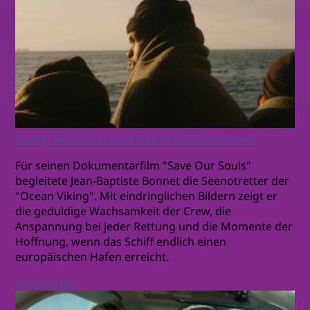
Flucht, Verlust und Sehnsucht nach Sicherheit
Für seinen Dokumentarfilm "Save Our Souls"
begleitete Jean-Baptiste Bonnet die Seenotretter der
"Ocean Viking". Mit eindringlichen Bildern zeigt er
die geduldige Wachsamkeit der Crew, die
Anspannung bei jeder Rettung und die Momente der
Hoffnung, wenn das Schiff endlich einen
europäischen Hafen erreicht.
weiterlesen