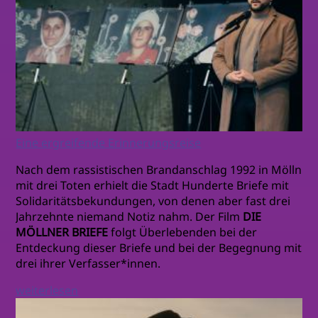
Eine ergreifende Erinnerungsreise
Nach dem rassistischen Brandanschlag 1992 in Mölln
mit drei Toten erhielt die Stadt Hunderte Briefe mit
Solidaritätsbekundungen, von denen aber fast drei
Jahrzehnte niemand Notiz nahm. Der Film
DIE
MÖLLNER BRIEFE
folgt Überlebenden bei der
Entdeckung dieser Briefe und bei der Begegnung mit
drei ihrer Verfasser*innen.
weiterlesen