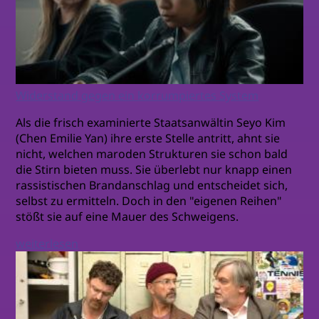
Widerstand gegen ein korrumpiertes System
Als die frisch examinierte Staatsanwältin Seyo Kim
(Chen Emilie Yan) ihre erste Stelle antritt, ahnt sie
nicht, welchen maroden Strukturen sie schon bald
die Stirn bieten muss. Sie überlebt nur knapp einen
rassistischen Brandanschlag und entscheidet sich,
selbst zu ermitteln. Doch in den "eigenen Reihen"
stößt sie auf eine Mauer des Schweigens.
weiterlesen