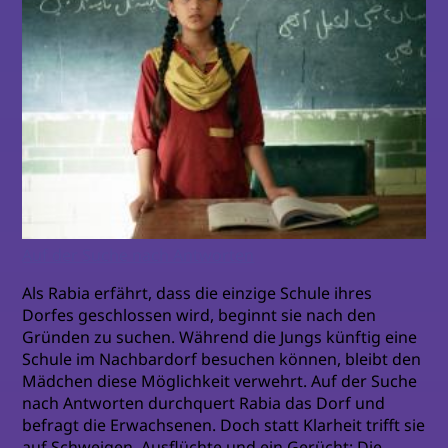
Auf der Suche nach Antworten
Als Rabia erfährt, dass die einzige Schule ihres
Dorfes geschlossen wird, beginnt sie nach den
Gründen zu suchen. Während die Jungs künftig eine
Schule im Nachbardorf besuchen können, bleibt den
Mädchen diese Möglichkeit verwehrt. Auf der Suche
nach Antworten durchquert Rabia das Dorf und
befragt die Erwachsenen. Doch statt Klarheit trifft sie
auf Schweigen, Ausflüchte und ein Gerücht: Die