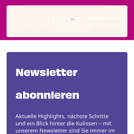
Page
1
Page
2
Page
3
…
Nächste
nächste Seite >
Seitennummerierung
Letzte
letzte Seite »
Seite
Seite
Newsletter
abonnieren
Aktuelle Highlights, nächste Schritte
und ein Blick hinter die Kulissen – mit
unserem Newsletter sind Sie immer im