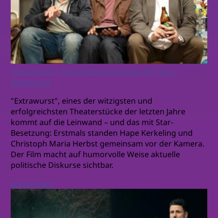
"Extrawurst": Respektlose Komödie mit Star-
Besetzung
"Extrawurst", eines der witzigsten und
erfolgreichsten Theaterstücke der letzten Jahre
kommt auf die Leinwand – und das mit Star-
Besetzung: Erstmals standen Hape Kerkeling und
Christoph Maria Herbst gemeinsam vor der Kamera.
Der Film macht auf humorvolle Weise aktuelle
politische Diskurse sichtbar.
weiterlesen