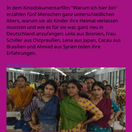
In dem Kinodokumentarfilm "Warum ich hier bin"
erzählen fünf Menschen ganz unterschiedlichen
Alters, warum sie als Kinder ihre Heimat verlassen
mussten und wie es für sie war, ganz neu in
Deutschland anzufangen: Leila aus Bosnien, Frau
Schiller aus Ostpreußen, Lena aus Japan, Cacau aus
Brasilien und Ahmad aus Syrien teilen ihre
Erfahrungen.
weiterlesen