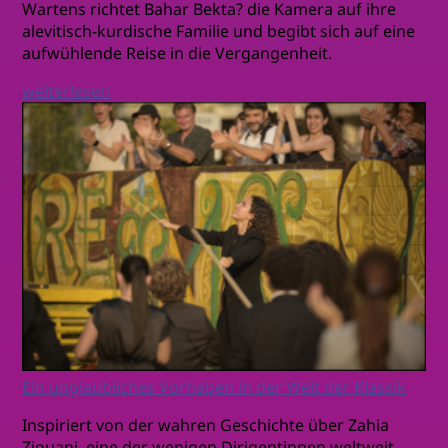
Wartens richtet Bahar Bekta? die Kamera auf ihre
alevitisch-kurdische Familie und begibt sich auf eine
aufwühlende Reise in die Vergangenheit.
weiterlesen
Ein unglaubliches Vorhaben in der Welt der Klassik
Inspiriert von der wahren Geschichte über Zahia
Ziouani, eine der wenigen Dirigentinnen weltweit,