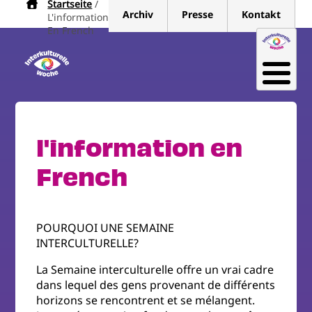
Startseite
Pfadnavigation
Direkt
Archiv
Presse
Kontakt
L'information
zum
En French
Inhalt
l'information en
French
POURQUOI UNE SEMAINE
INTERCULTURELLE?
La Semaine interculturelle offre un vrai cadre
dans lequel des gens provenant de différents
horizons se rencontrent et se mélangent.