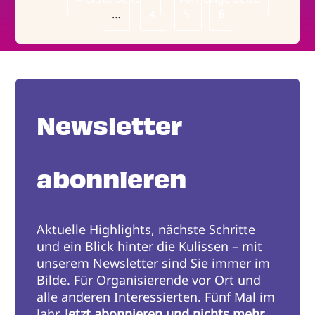
Seitennummerierung
Seite
…
Page
4
Seite
Page
5
Page
6
Newsletter
abonnieren
Aktuelle Highlights, nächste Schritte
und ein Blick hinter die Kulissen – mit
unserem Newsletter sind Sie immer im
Bilde. Für Organisierende vor Ort und
alle anderen Interessierten. Fünf Mal im
Jahr.
Jetzt abonnieren und nichts mehr