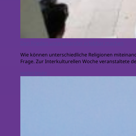
Den Frieden untereinander erlebbar machen
Wie können unterschiedliche Religionen miteinande
Frage. Zur Interkulturellen Woche veranstaltete de
weiterlesen