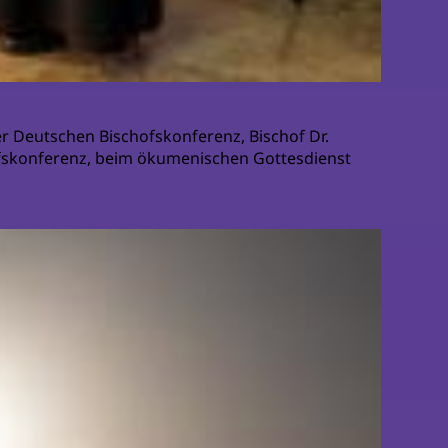
r Deutschen Bischofskonferenz, Bischof Dr.
fskonferenz, beim ökumenischen Gottesdienst