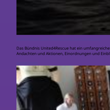
Materialheft zum Thema zivile Seenotrettung
Das Bündnis United4Rescue hat ein umfangreiches
Andachten und Aktionen, Einordnungen und Einblic
weiterlesen