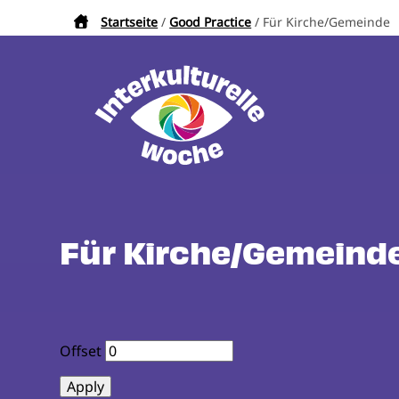
Direkt
Startseite
Good Practice
Für Kirche/Gemeinde
Pfadnavigation
zum
Inhalt
Für Kirche/Gemeind
Offset