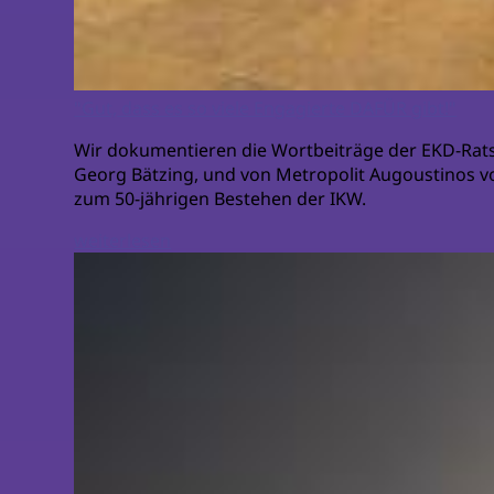
"Gut, dass es so viele Engagierte DAFÜR gibt!"
Wir dokumentieren die Wortbeiträge der EKD-Ratsv
Georg Bätzing, und von Metropolit Augoustinos 
zum 50-jährigen Bestehen der IKW.
weiterlesen