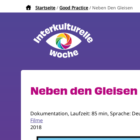
Direkt
Startseite
Good Practice
Neben Den Gleisen
Pfadnavigation
zum
Inhalt
Neben den Gleisen
Dokumentation, Laufzeit: 85 min, Sprache: De
Filme
2018