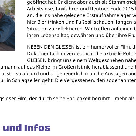
geöffnet hat. Er dient aber auch als Stammknei
Arbeitslose, Taxifahrer und Rentner. Ende 20
an, die ins nahe gelegene Erstaufnahmelager 
hier Bier trinken und Fußball schauen, fangen a
Situation zu reflektieren. Wir treffen auf eine
ihren Lebensalltag gewähren und über ihre Fr
NEBEN DEN GLEISEN ist ein humorvoller Film, 
Dokumentarfilm verdeutlicht die aktuelle Politi
GLEISEN bringt uns einem Weltgeschehen näher,
chumann auf das Kleine im Großen ist nie herablassend und
hen lässt – so absurd und ungeheuerlich manche Aussagen a
nur in Schlagzeilen geht: Die Vergessenen, den sogenannte
sloser Film, der durch seine Ehrlichkeit berührt – mehr als
 und Infos