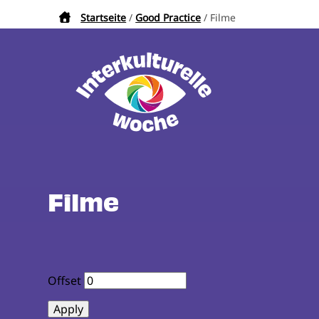
Direkt
Startseite
Good Practice
Filme
Pfadnavigation
zum
Inhalt
Filme
Offset