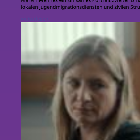
Marvin Mennés einfühlsames Portrait zweiter UmA
lokalen Jugendmigrationsdiensten und zivilen Stru
weiterlesen