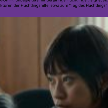
/UmF ("unbegleitete minderjährige Flüchtlinge") eignet si
kturen der Flüchtlingshilfe, etwa zum "Tag des Flüchtlings"