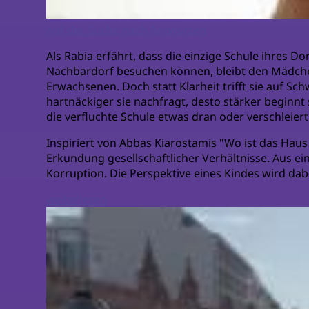
Auf der Suche nach Antworten
Als Rabia erfährt, dass die einzige Schule ihres 
Nachbardorf besuchen können, bleibt den Mädchen
Erwachsenen. Doch statt Klarheit trifft sie auf Sc
hartnäckiger sie nachfragt, desto stärker beginnt 
die verfluchte Schule etwas dran oder verschleier
Inspiriert von Abbas Kiarostamis "Wo ist das Hau
Erkundung gesellschaftlicher Verhältnisse. Aus ei
Korruption. Die Perspektive eines Kindes wird d
weiterlesen