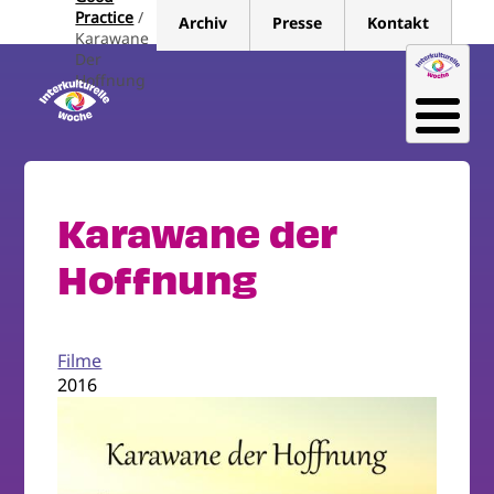
Direkt
Practice
Archiv
Presse
Kontakt
zum
Karawane
Der
Inhalt
Hoffnung
Karawane der
Hoffnung
Filme
2016