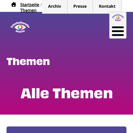
Direkt
Startseite
Pfadnavigation
Archiv
Presse
Kontakt
zum
Themen
Inhalt
Themen
Alle Themen