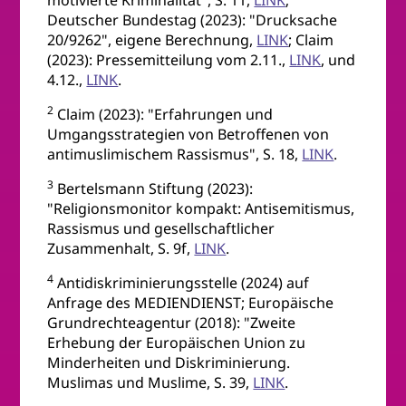
motivierte Kriminalität", S. 11,
LINK
;
Deutscher Bundestag (2023): "Drucksache
20/9262", eigene Berechnung,
LINK
; Claim
(2023): Pressemitteilung vom 2.11.,
LINK
, und
4.12.,
LINK
.
2
Claim (2023): "Erfahrungen und
Umgangsstrategien von Betroffenen von
antimuslimischem Rassismus", S. 18,
LINK
.
3
Bertelsmann Stiftung (2023):
"Religionsmonitor kompakt: Antisemitismus,
Rassismus und gesellschaftlicher
Zusammenhalt, S. 9f,
LINK
.
4
Antidiskriminierungsstelle (2024) auf
Anfrage des MEDIENDIENST; Europäische
Grundrechteagentur (2018): "Zweite
Erhebung der Europäischen Union zu
Minderheiten und Diskriminierung.
Muslimas und Muslime, S. 39,
LINK
.