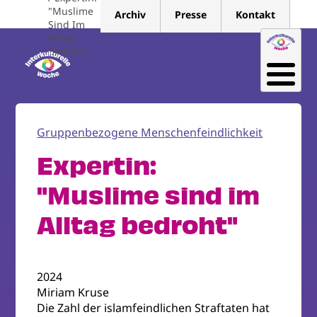
Direkt
"Muslime
Archiv
Presse
Kontakt
zum
Sind Im
Alltag
Inhalt
Bedroht"
Gruppenbezogene Menschenfeindlichkeit
Expertin:
"Muslime sind im
Alltag bedroht"
2024
Miriam Kruse
Die Zahl der islamfeindlichen Straftaten hat