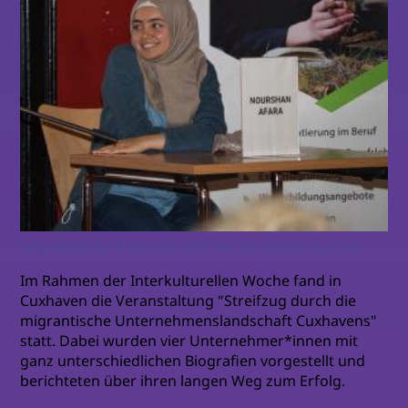
Migrantische Unternehmer*innen stellen sich vor
Im Rahmen der Interkulturellen Woche fand in
Cuxhaven die Veranstaltung "Streifzug durch die
migrantische Unternehmenslandschaft Cuxhavens"
statt. Dabei wurden vier Unternehmer*innen mit
ganz unterschiedlichen Biografien vorgestellt und
berichteten über ihren langen Weg zum Erfolg.