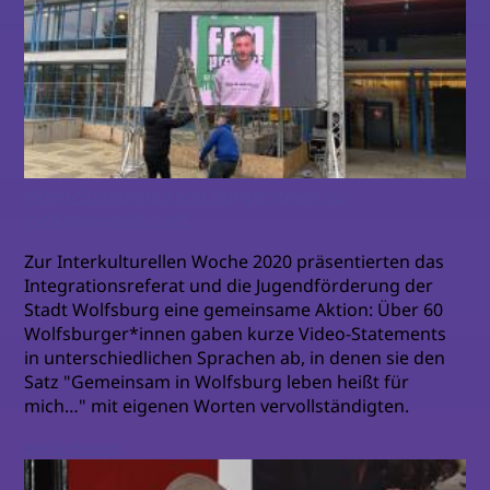
Video-Statements von Bürger:innen zur
Vielfaltsgesellschaft
Zur Interkulturellen Woche 2020 präsentierten das
Integrationsreferat und die Jugendförderung der
Stadt Wolfsburg eine gemeinsame Aktion: Über 60
Wolfsburger*innen gaben kurze Video-Statements
in unterschiedlichen Sprachen ab, in denen sie den
Satz "Gemeinsam in Wolfsburg leben heißt für
mich…" mit eigenen Worten vervollständigten.
weiterlesen