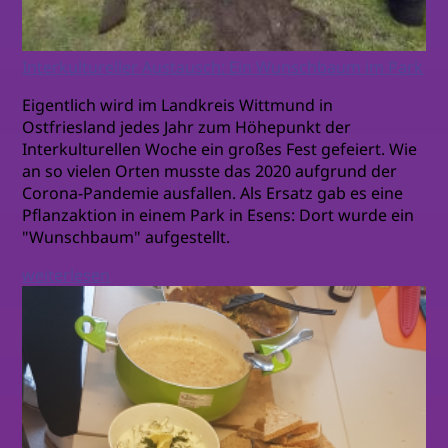
Interkultureller Austausch: Ein Wunschbaum im Park
Eigentlich wird im Landkreis Wittmund in
Ostfriesland jedes Jahr zum Höhepunkt der
Interkulturellen Woche ein großes Fest gefeiert. Wie
an so vielen Orten musste das 2020 aufgrund der
Corona-Pandemie ausfallen. Als Ersatz gab es eine
Pflanzaktion in einem Park in Esens: Dort wurde ein
"Wunschbaum" aufgestellt.
weiterlesen