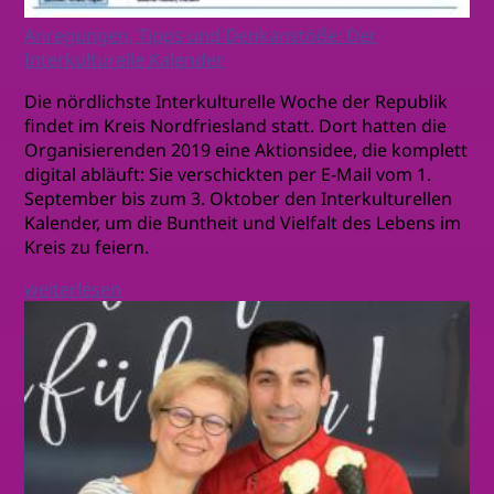
Anregungen, Tipps und Denkanstöße: Der
Interkulturelle Kalender
Die nördlichste Interkulturelle Woche der Republik
findet im Kreis Nordfriesland statt. Dort hatten die
Organisierenden 2019 eine Aktionsidee, die komplett
digital abläuft: Sie verschickten per E-Mail vom 1.
September bis zum 3. Oktober den Interkulturellen
Kalender, um die Buntheit und Vielfalt des Lebens im
Kreis zu feiern.
weiterlesen