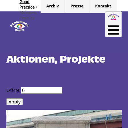
Good
Direkt
Archiv
Presse
Kontakt
Practice
zum
Aktionen,
Inhalt
Projekte
Aktionen, Projekte
Offset