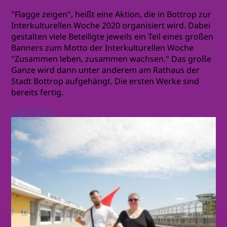
"Flagge zeigen", heißt eine Aktion, die in Bottrop zur
Interkulturellen Woche 2020 organisiert wird. Dabei
gestalten viele Beteiligte jeweils ein Teil eines großen
Banners zum Motto der Interkulturellen Woche
"Zusammen leben, zusammen wachsen." Das große
Ganze wird dann unter anderem am Rathaus der
Stadt Bottrop aufgehängt. Die ersten Werke sind
bereits fertig.
weiterlesen