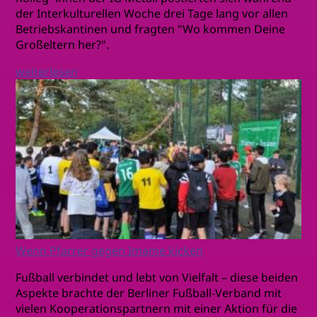
der Interkulturellen Woche drei Tage lang vor allen
Betriebskantinen und fragten "Wo kommen Deine
Großeltern her?".
weiterlesen
Wenn Pfarrer gegen Imame kicken
Fußball verbindet und lebt von Vielfalt – diese beiden
Aspekte brachte der Berliner Fußball-Verband mit
vielen Kooperationspartnern mit einer Aktion für die