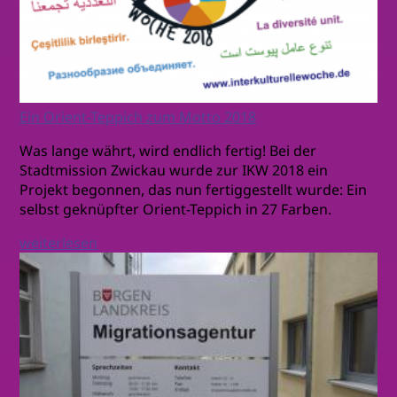
Ein Orient-Teppich zum Motto 2018
Was lange währt, wird endlich fertig! Bei der
Stadtmission Zwickau wurde zur IKW 2018 ein
Projekt begonnen, das nun fertiggestellt wurde: Ein
selbst geknüpfter Orient-Teppich in 27 Farben.
weiterlesen