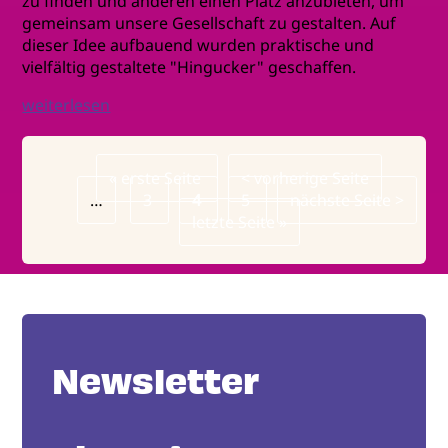
zu finden und anderen einen Platz anzubieten, um
gemeinsam unsere Gesellschaft zu gestalten. Auf
dieser Idee aufbauend wurden praktische und
vielfältig gestaltete "Hingucker" geschaffen.
weiterlesen
Erste
« erste Seite
Vorherige
< vorherige Seite
Seitennummerierung
…
Seite
Page
3
Page
4
Seite
Page
5
Nächste
nächste Seite >
Letzte
letzte Seite »
Seite
Seite
Newsletter