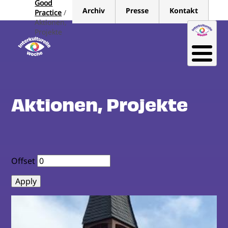
Good
Direkt
Archiv
Presse
Kontakt
Practice
zum
Aktionen,
Inhalt
Projekte
Aktionen, Projekte
Offset