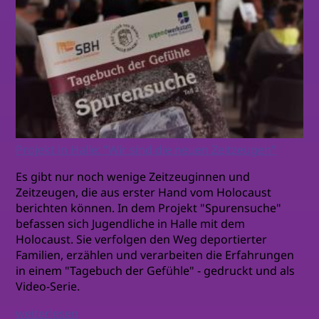
Projekt in Halle: "Wir sind die neuen Zeitzeugen"
Es gibt nur noch wenige Zeitzeuginnen und
Zeitzeugen, die aus erster Hand vom Holocaust
berichten können. In dem Projekt "Spurensuche"
befassen sich Jugendliche in Halle mit dem
Holocaust. Sie verfolgen den Weg deportierter
Familien, erzählen und verarbeiten die Erfahrungen
in einem "Tagebuch der Gefühle" - gedruckt und als
Video-Serie.
weiterlesen