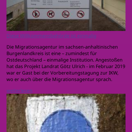
Diese Willkommensbehörde ist einmalig
Die Migrationsagentur im sachsen-anhaltinischen
Burgenlandkreis ist eine – zumindest für
Ostdeutschland – einmalige Institution. Angestoßen
hat das Projekt Landrat Götz Ulrich - im Februar 2019
war er Gast bei der Vorbereitungstagung zur IKW,
wo er auch über die Migrationsagentur sprach.
weiterlesen