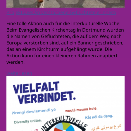
Projektidee: An verstorbene Geflüchtete erinnern
Eine tolle Aktion auch für die Interkulturelle Woche:
Beim Evangelischen Kirchentag in Dortmund wurden
die Namen von Geflüchteten, die auf dem Weg nach
Europa verstorben sind, auf ein Banner geschrieben,
das an einem Kirchturm aufgehängt wurde. Die
Aktion kann für einen kleineren Rahmen adaptiert
werden.
weiterlesen