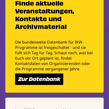
Finde aktuelle
Veranstaltungen,
Kontakte und
Archivmaterial
Die bundesweite Datenbank für IKW-
Programme ist freigeschaltet - und sie
füllt sich Tag für Tag. Schaut nach, was bei
Euch vor Ort geplant ist, findet
Kontaktdaten von Organisierenden oder
die Programme vergangener Jahre.
Zur Datenbank