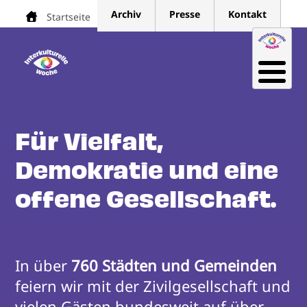
Direkt
Archiv
Presse
Kontakt
Startseite
Pfadnavigation
zum
Inhalt
Für Vielfalt,
Demokratie und eine
offene Gesellschaft.
In über 
760 Städten und Gemeinden
feiern wir mit der Zivilgesellschaft und 
vielen Gästen bundesweit auf über 