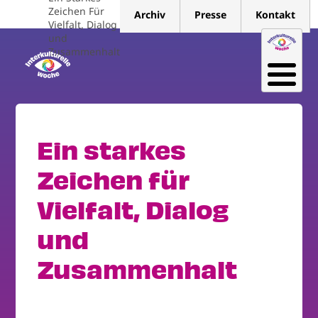
Direkt
Zeichen Für
Archiv
Presse
Kontakt
zum
Vielfalt, Dialog
und
Inhalt
Zusammenhalt
Ein starkes
Zeichen für
Vielfalt, Dialog
und
Zusammenhalt