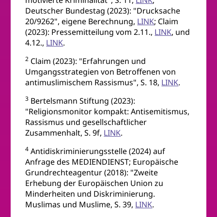
motivierte Kriminalität", S. 11,
LINK
;
Deutscher Bundestag (2023): "Drucksache
20/9262", eigene Berechnung,
LINK
; Claim
(2023): Pressemitteilung vom 2.11.,
LINK
, und
4.12.,
LINK
.
2
Claim (2023): "Erfahrungen und
Umgangsstrategien von Betroffenen von
antimuslimischem Rassismus", S. 18,
LINK
.
3
Bertelsmann Stiftung (2023):
"Religionsmonitor kompakt: Antisemitismus,
Rassismus und gesellschaftlicher
Zusammenhalt, S. 9f,
LINK
.
4
Antidiskriminierungsstelle (2024) auf
Anfrage des MEDIENDIENST; Europäische
Grundrechteagentur (2018): "Zweite
Erhebung der Europäischen Union zu
Minderheiten und Diskriminierung.
Muslimas und Muslime, S. 39,
LINK
.