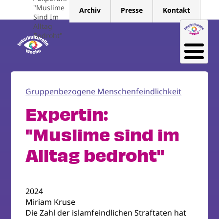
Direkt
"Muslime
Archiv
Presse
Kontakt
zum
Sind Im
Alltag
Inhalt
Bedroht"
Gruppenbezogene Menschenfeindlichkeit
Expertin:
"Muslime sind im
Alltag bedroht"
2024
Miriam Kruse
Die Zahl der islamfeindlichen Straftaten hat