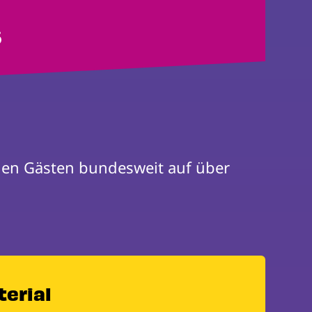
6
 feiern wir mit der Zivilgesellschaft und vielen Gästen bundesweit auf über 
terial