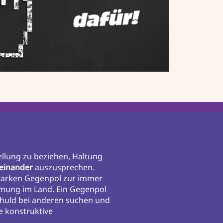
ellung zu beziehen, Haltung
einander
auszusprechen.
starken Gegenpol zur immer
mmung im Land. Ein Gegenpol
chuld bei anderen suchen und
ne konstruktive