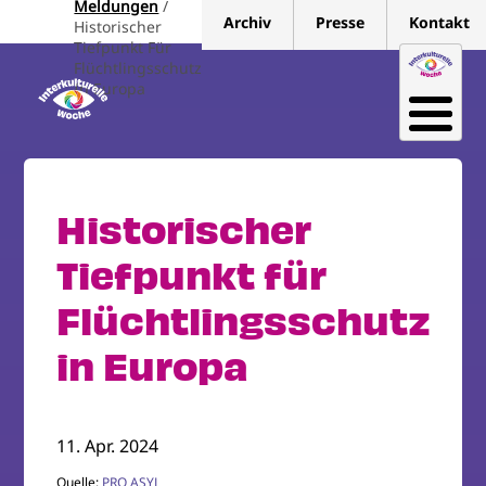
Meldungen
Direkt
Archiv
Presse
Kontakt
Historischer
zum
Tiefpunkt Für
Inhalt
Flüchtlingsschutz
In Europa
Historischer
Tiefpunkt für
Flüchtlingsschutz
in Europa
11. Apr. 2024
Quelle:
PRO ASYL