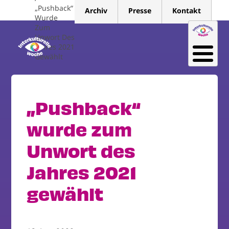
Direkt
„Pushback“
Archiv
Presse
Kontakt
zum
Wurde
Zum
Inhalt
Unwort Des
Jahres 2021
Gewählt
„Pushback“
wurde zum
Unwort des
Jahres 2021
gewählt