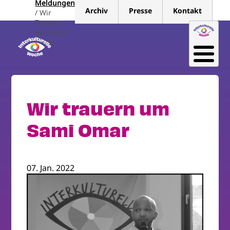
Meldungen
Direkt
Archiv
Presse
Kontakt
Wir
zum
Trauern
Inhalt
Um Sami
Omar
Wir trauern um
Sami Omar
07. Jan. 2022