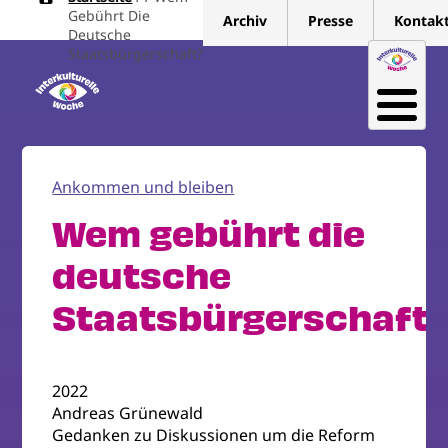
Pfadnavigation
Direkt
Gebührt Die
Archiv
Presse
Kontak
zum
Deutsche
Staatsbürgerschaft?
Inhalt
Ankommen und bleiben
Wem gebührt die
deutsche
Staatsbürgerschaft
2022
Andreas Grünewald
Gedanken zu Diskussionen um die Reform