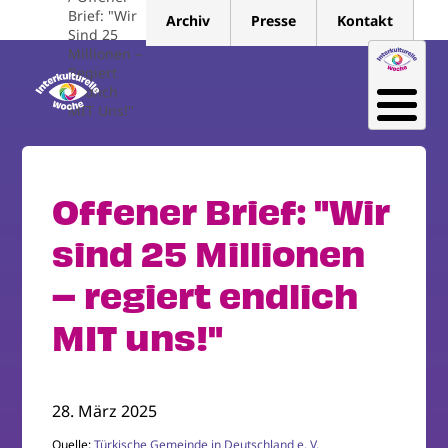
Direkt
Brief: "Wir
Archiv
Presse
Kontakt
zum
Sind 25
Millionen –
Inhalt
Regiert
Endlich
MIT Uns!"
Offener Brief: "Wir
sind 25 Millionen
– regiert endlich
MIT uns!"
28. März 2025
Quelle:
Türkische Gemeinde in Deutschland e. V.