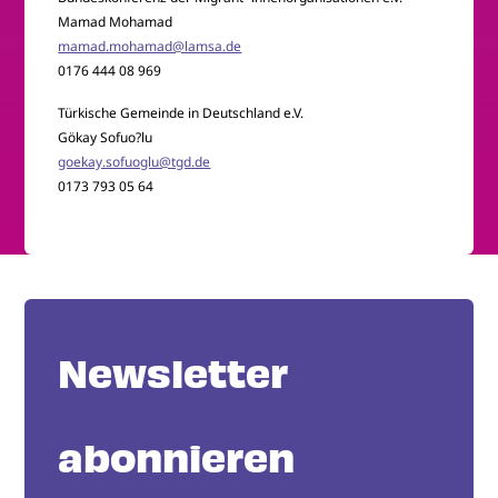
Mamad Mohamad
mamad.mohamad@lamsa.de
0176 444 08 969
Türkische Gemeinde in Deutschland e.V.
Gökay Sofuo?lu
goekay.sofuoglu@tgd.de
0173 793 05 64
Newsletter
abonnieren