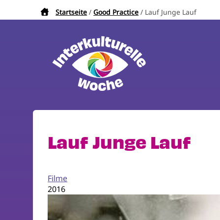
Direkt
Startseite
Good Practice
Lauf Junge Lauf
Pfadnavigation
zum
Inhalt
Lauf Junge Lauf
Filme
2016