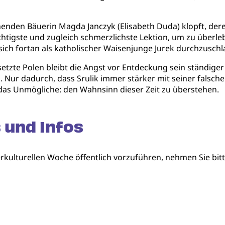
stehenden Bäuerin Magda Janczyk (Elisabeth Duda) klopft, d
chtigste und zugleich schmerzlichste Lektion, um zu überle
sich fortan als katholischer Waisenjunge Jurek durchzuschl
etzte Polen bleibt die Angst vor Entdeckung sein ständiger
. Nur dadurch, dass Srulik immer stärker mit seiner falsch
das Unmögliche: den Wahnsinn dieser Zeit zu überstehen.
 und Infos
kulturellen Woche öffentlich vorzuführen, nehmen Sie bitt