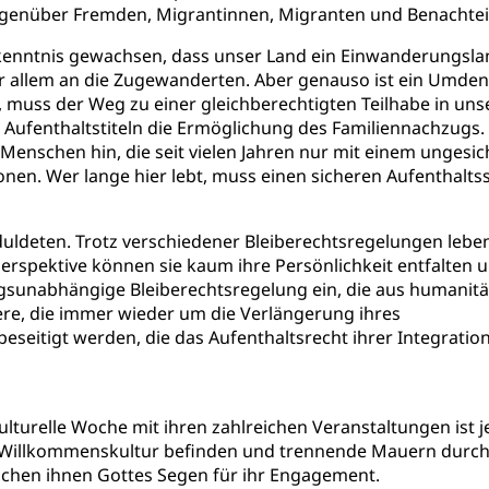
nüber Fremden, Migrantinnen, Migranten und Benachteil
Erkenntnis gewachsen, dass unser Land ein Einwanderungsla
r allem an die Zugewanderten. Aber genauso ist ein Umden
 muss der Weg zu einer gleichberechtigten Teilhabe in uns
ufenthaltstiteln die Ermöglichung des Familiennachzugs. D
n Menschen hin, die seit vielen Jahren nur mit einem ungesi
sonen. Wer lange hier lebt, muss einen sicheren Aufenthaltss
duldeten. Trotz verschiedener Bleiberechtsregelungen leb
rspektive können sie kaum ihre Persönlichkeit entfalten un
htagsunabhängige Bleiberechtsregelung ein, die aus humanit
dere, die immer wieder um die Verlängerung ihres
beseitigt werden, die das Aufenthaltsrecht ihrer Integrati
ulturelle Woche mit ihren zahlreichen Veranstaltungen ist j
 Willkommenskultur befinden und trennende Mauern durchb
schen ihnen Gottes Segen für ihr Engagement.