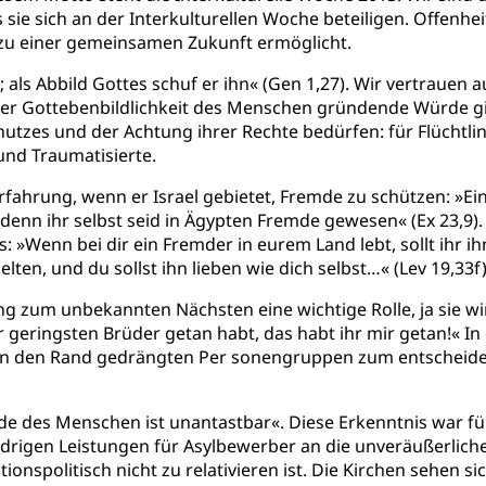
 sie sich an der Interkulturellen Woche beteiligen. Offen
zu einer gemeinsamen Zukunft ermöglicht.
 als Abbild Gottes schuf er ihn« (Gen 1,27). Wir vertrau­en 
 der Gott­ebenbildlichkeit des Menschen gründende Würde g
 Schutzes und der Ach­tung ihrer Rechte bedürfen: für Flücht
und Traumatisierte.
rfah­rung, wenn er Israel gebietet, Fremde zu schützen: »Ei
denn ihr selbst seid in Ägypten Fremde gewesen« (Ex 23,9)
»Wenn bei dir ein Fremder in eurem Land lebt, sollt ihr ihn
elten, und du sollst ihn lieben wie dich selbst…« (Lev 19,33f)
g zum unbekannten Nächsten eine wichtige Rolle, ja sie 
 geringsten Brüder getan habt, das habt ihr mir getan!« In
den Rand gedrängten Per ­sonengruppen zum entscheidende
e des Menschen ist unantastbar«. Diese Erkenntnis war für
drigen Leistun­gen für Asylbewerber an die unveräußerlich
spolitisch nicht zu re­lativieren ist. Die Kirchen sehen sic