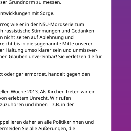
dieser Grundnorm zu messen.
 Entwicklungen mit Sorge.
error, wie er in der NSU-Mordserie zum
sich rassisti­sche Stimmungen und Gedanken
n nicht selten auf Ablehnung und
eicht bis in die sogenannte Mitte unse­rer
rer Haltung umso klarer sein und unmissver­
hen Glauben unvereinbar! Sie verletzen die für
zt oder gar ermordet, handelt gegen den
ellen Woche 2013. Als Kirchen treten wir ein
g von erlebtem Unrecht. Wir rufen
uzuhören und ihnen – z.B. in der
ppellieren daher an alle Politikerinnen und
Vermeiden Sie alle Äußerungen, die