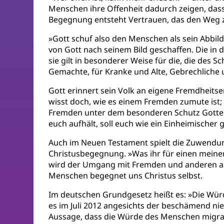
Menschen ihre Offenheit dadurch zeigen, dass
Begegnung entsteht Vertrauen, das den Weg 
»Gott schuf also den Menschen als sein Abbild;
von Gott nach seinem Bild geschaffen. Die in
sie gilt in be­sonderer Weise für die, die des
Gemachte, für Kranke und Alte, Gebrechliche 
Gott erinnert sein Volk an eigene Fremdheitse
wisst doch, wie es einem Fremden zumute ist; 
Fremden un­ter dem besonderen Schutz Gottes: 
euch aufhält, soll euch wie ein Einheimischer g
Auch im Neuen Testament spielt die Zuwendun
Christusbe­gegnung. »Was ihr für einen meiner
wird der Umgang mit Fremden und anderen an 
Menschen begegnet uns Christus selbst.
Im deutschen Grundgesetz heißt es: »Die Würd
es im Juli 2012 angesichts der beschämend nie
Aussage, dass die Würde des Menschen migration