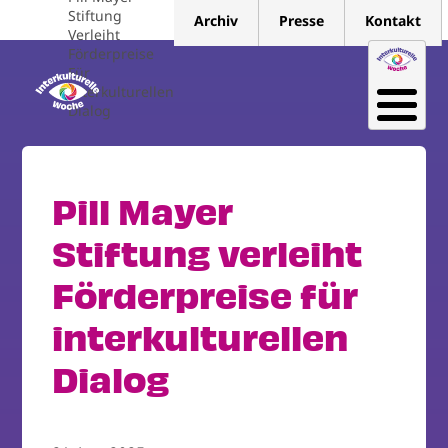
Direkt
Stiftung
Archiv
Presse
Kontakt
zum
Verleiht
Förderpreise
Inhalt
Für
Interkulturellen
Dialog
Pill Mayer
Stiftung verleiht
Förderpreise für
interkulturellen
Dialog