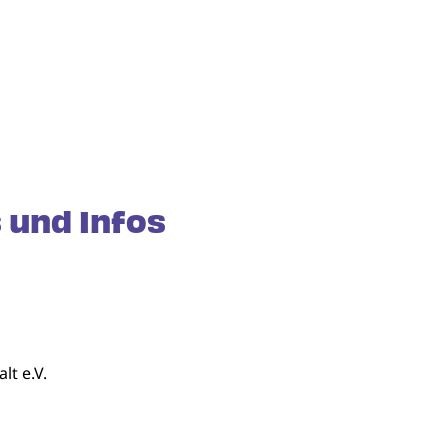
 und Infos
lt e.V.