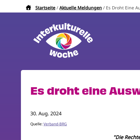
Direkt
Startseite
Aktuelle Meldungen
Es Droht Eine 
Pfadnavigation
zum
Inhalt
Es droht eine Aus
30. Aug. 2024
Quelle:
Verband-BRG
"Die Recht