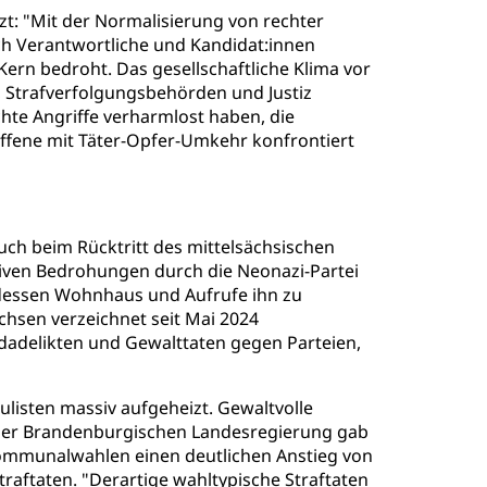
 "Mit der Normalisierung von rechter
sch Verantwortliche und Kandidat:innen
ern bedroht. Das gesellschaftliche Klima vor
t, Strafverfolgungsbehörden und Justiz
chte Angriffe verharmlost haben, die
ffene mit Täter-Opfer-Umkehr konfrontiert
auch beim Rücktritt des mittelsächsischen
siven Bedrohungen durch die Neonazi-Partei
 dessen Wohnhaus und Aufrufe ihn zu
chsen verzeichnet seit Mai 2024
dadelikten und Gewalttaten gegen Parteien,
ulisten massiv aufgeheizt. Gewaltvolle
 der Brandenburgischen Landesregierung gab
Kommunalwahlen einen deutlichen Anstieg von
traftaten. "Derartige wahltypische Straftaten