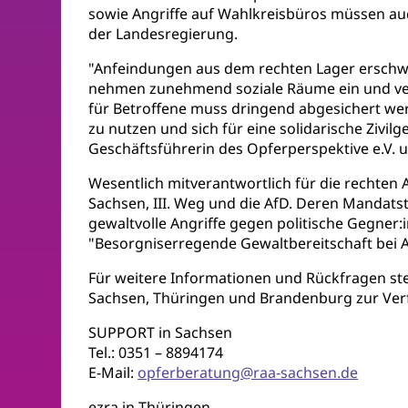
sowie Angriffe auf Wahlkreisbüros müssen auc
der Landesregierung.
"Anfeindungen aus dem rechten Lager erschwer
nehmen zunehmend soziale Räume ein und ver
für Betroffene muss dringend abgesichert wer
zu nutzen und sich für eine solidarische Zivilg
Geschäftsführerin des Opferperspektive e.V. 
Wesentlich mitverantwortlich für die rechten A
Sachsen, III. Weg und die AfD. Deren Mandats
gewaltvolle Angriffe gegen politische Gegner:i
"Besorgniserregende Gewaltbereitschaft bei A
Für weitere Informationen und Rückfragen st
Sachsen, Thüringen und Brandenburg zur Ver
SUPPORT in Sachsen
Tel.: 0351 – 8894174
E-Mail:
opferberatung@raa-sachsen.de
ezra in Thüringen