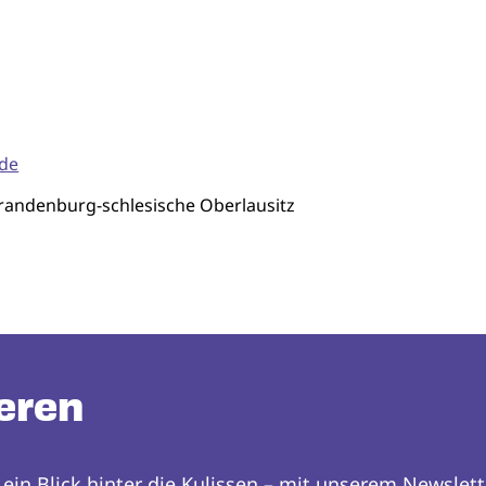
.de
Brandenburg-schlesische Oberlausitz
eren
 ein Blick hinter die Kulissen – mit unserem Newslett