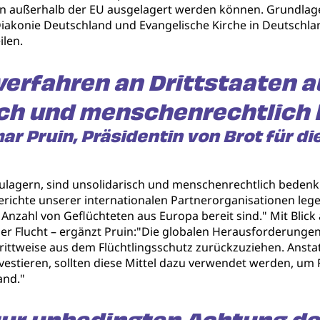
en außerhalb der EU ausgelagert werden können. Grundlage
Diakonie Deutschland und Evangelische Kirche in Deutschla
ilen.
lverfahren an Drittstaaten a
ch und menschenrechtlich 
r Pruin, Präsidentin von Brot für di
zulagern, sind unsolidarisch und menschenrechtlich bedenkl
 Berichte unserer internationalen Partnerorganisationen le
Anzahl von Geflüchteten aus Europa bereit sind." Mit Blick
der Flucht – ergänzt Pruin:"Die globalen Herausforderunge
hrittweise aus dem Flüchtlingsschutz zurückzuziehen. Anstat
nvestieren, sollten diese Mittel dazu verwendet werden, um 
and."