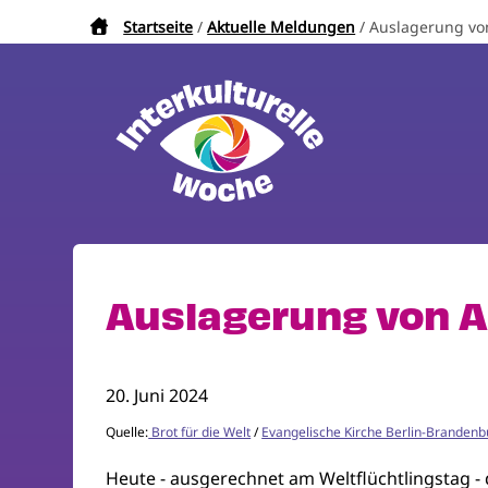
Direkt
Startseite
Aktuelle Meldungen
Auslagerung von
Pfadnavigation
zum
Inhalt
Auslagerung von As
20. Juni 2024
Quelle:
Brot für die Welt
/
Evangelische Kirche Berlin-Brandenb
Heute - ausgerechnet am Weltflüchtlingstag - 