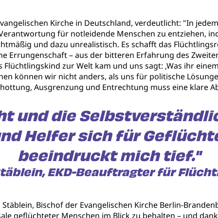
vangelischen Kirche in Deutschland, verdeutlicht: "In jedem
n Verantwortung für notleidende Menschen zu entziehen, 
chtmäßig und dazu unrealistisch. Es schafft das Flüchtlings
ame Errungenschaft – aus der bitteren Erfahrung des Zweit
ls Flüchtlingskind zur Welt kam und uns sagt: ‚Was ihr ein
t:innen können wir nicht anders, als uns für politische Lös
ttung, Ausgrenzung und Entrechtung muss eine klare Abs
ht und die Selbstverständlic
nd Helfer sich für Geflücht
beeindruckt mich tief."
Stäblein, EKD-Beauftragter für Flücht
n Stäblein, Bischof der Evangelischen Kirche Berlin-Brande
ksale geflüchteter Menschen im Blick zu behalten – und dank