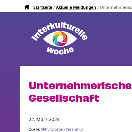
Direkt
Startseite
Aktuelle Meldungen
Unternehmerisch
Pfadnavigation
zum
Inhalt
Unternehmerischer 
Gesellschaft
22. März 2024
Quelle:
Stiftung gegen Rassismus