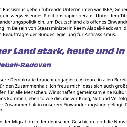
 Rassismus geben führende Unternehmen wie IKEA, Genera
r
ein wegweisendes Positionspapier heraus. Unter dem Titel "
nwanderungspolitik ein, um Deutschland als offenes Einwand
g im Beisein von Staatsministerin Reem Alabali-Radovan, 
ch Beauftragte der Bundesregierung für Antirassismus.
er Land stark, heute und in
labali-Radovan
nsere Demokratie braucht engagierte Akteure in allen Berei
ür den Zusammenhalt. Ich freue mich, dass sich auch gr
ffen für alle Menschen. Wir schaffen gemeinsam eine Kultur,
zu uns kommen, ebenso wie die, die vor Krieg, Not und Verfo
er Zusammenhalt in unserem Einwanderungsland gelingt. Das
."
lle der Migration in der deutschen Geschichte und die Notw