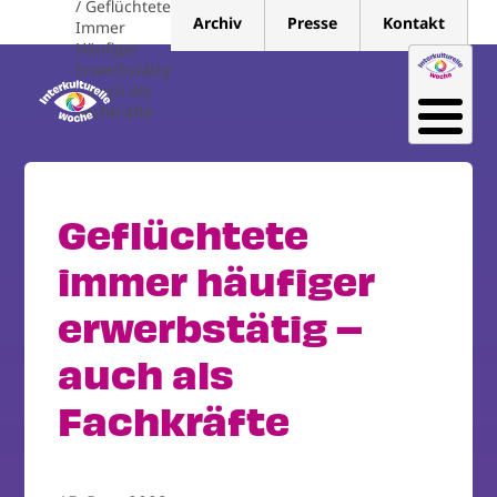
Geflüchtete
Direkt
Archiv
Presse
Kontakt
Immer
zum
Häufiger
Inhalt
Erwerbstätig
– Auch Als
Fachkräfte
Geflüchtete
immer häufiger
erwerbstätig –
auch als
Fachkräfte