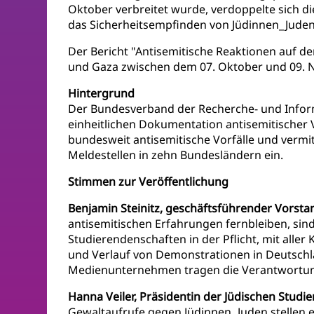
Oktober verbreitet wurde, verdoppelte sich d
das Sicherheitsempfinden von Jüdinnen_Juden i
Der Bericht "Antisemitische Reaktionen auf de
und Gaza zwischen dem 07. Oktober und 09.
Hintergrund
Der Bundesverband der Recherche- und Informat
einheitlichen Dokumentation antisemitischer V
bundesweit antisemitische Vorfälle und vermi
Meldestellen in zehn Bundesländern ein.
Stimmen zur Veröffentlichung
Benjamin Steinitz, geschäftsführender Vorsta
antisemitischen Erfahrungen fernbleiben, si
Studierendenschaften in der Pflicht, mit al
und Verlauf von Demonstrationen in Deutschlan
Medienunternehmen tragen die Verantwortung
Hanna Veiler, Präsidentin der Jüdischen Stud
Gewaltaufrufe gegen Jüdinnen_Juden stellen e