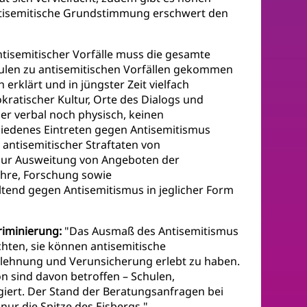
 antisemitische Grundstimmung erschwert den
tisemitischer Vorfälle muss die gesamte
hulen zu antisemitischen Vorfällen gekommen
rklärt und in jüngster Zeit vielfach
kratischer Kultur, Orte des Dialogs und
der verbal noch physisch, keinen
hiedenes Eintreten gegen Antisemitismus
antisemitischer Straftaten von
 zur Ausweitung von Angeboten der
ehre, Forschung sowie
tend gegen Antisemitismus in jeglicher Form
riminierung:
"Das Ausmaß des Antisemitismus
chten, sie können antisemitische
blehnung und Verunsicherung erlebt zu haben.
on sind davon betroffen – Schulen,
giert. Der Stand der Beratungsanfragen bei
nur die Spitze des Eisbergs."