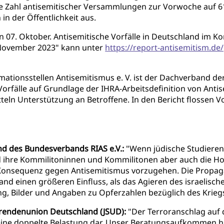
ie Zahl antisemitischer Versammlungen zur Vorwoche auf 61
n der Öffentlichkeit aus.
n 07. Oktober. Antisemitische Vorfälle in Deutschland im Ko
 November 2023" kann unter
https://report-antisemitism.de/
ionsstellen Antisemitismus e. V. ist der Dachverband der 
orfälle auf Grundlage der IHRA-Arbeitsdefinition von Anti
tteln Unterstützung an Betroffene. In den Bericht flossen
nd des Bundesverbands RIAS e.V.:
"Wenn jüdische Studiere
nd ihre Kommilitoninnen und Kommilitonen aber auch die H
ler Konsequenz gegen Antisemitismus vorzugehen. Die Prop
d einen größeren Einfluss, als das Agieren des israelischen
, Bilder und Angaben zu Opferzahlen bezüglich des Krieg
ierendenunion Deutschland (JSUD):
"Der Terroranschlag auf d
ine doppelte Belastung dar. Unser Beratungsaufkommen hat