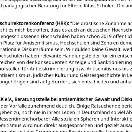
nd pädagogischer Beratung für Eltern, Kitas, Schulen. Die
chschulrektorenkonferenz (HRK):
"Die drastische Zunahme an
acht es mich betroffen, dass es auch an deutschen Hochsc
engeschlossenen Hochschulen haben schon 2019 öffentlich e
n Platz für Antisemitismus. Hochschulen sind Zentren demo
nd rationale Diskursräume sein. Wir dulden keine Gewalt, we
ochschulen haben relevante Handlungsfelder für ein entsc
 reichen von der konsequenten Anzeige und Sanktionierung 
ufstellen für Antidiskriminierung bzw. Antisemitismus bis
tisemitismus, jüdischer Kultur und Geistesgeschichte in L
ngehörigen sind aufgefordert, sich entschieden und anhal
 e.V., Beratungsstelle bei antisemitischer Gewalt und Disk
t der Vorfälle zunehmend deutlich. Einige Ratsuchende beri
ben zu, noch nie in ihrem Leben in Deutschland so viel A
 Ressentiment hörbarer. Alle sozialen Sphären und Interakti
semitismus wird nun direkt ausgesprochen und gezielt ausa
em Jahr seit der Gründung der Beratungsstelle. Und das ist 