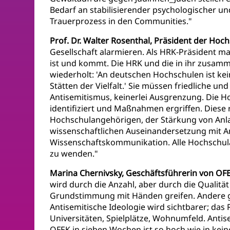
Bedarf an stabilisierender psychologischer u
Trauerprozess in den Communities."
Prof. Dr. Walter Rosenthal, Präsident der Ho
Gesellschaft alarmieren. Als HRK-Präsident m
ist und kommt. Die HRK und die in ihr zusamm
wiederholt: 'An deutschen Hochschulen ist kei
Stätten der Vielfalt.' Sie müssen friedliche u
Antisemitismus, keinerlei Ausgrenzung. Die H
identifiziert und Maßnahmen ergriffen. Diese
Hochschulangehörigen, der Stärkung von Anla
wissenschaftlichen Auseinandersetzung mit An
Wissenschaftskommunikation. Alle Hochschula
zu wenden."
Marina Chernivsky, Geschäftsführerin von OFEK
wird durch die Anzahl, aber durch die Qualitä
Grundstimmung mit Händen greifen. Andere ge
Antisemitische Ideologie wird sichtbarer; das
Universitäten, Spielplätze, Wohnumfeld. Anti
OFEK in sieben Wochen ist so hoch wie in kein