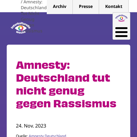
Amnesty:
Direkt
Archiv
Presse
Kontakt
Deutschland
zum
Tut Nicht
Inhalt
Genug
Gegen
Rassismus
Amnesty:
Deutschland tut
nicht genug
gegen Rassismus
24. Nov. 2023
Quelle:
Amnesty Deutschland