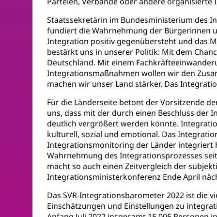
Parteien, Verbände oder andere organisierte I
Staatssekretärin im Bundesministerium des Inn
fundiert die Wahrnehmung der Bürgerinnen und
Integration positiv gegenübersteht und das Mit
bestärkt uns in unserer Politik: Mit dem Cha
Deutschland. Mit einem Fachkräfteeinwanderu
Integrationsmaßnahmen wollen wir den Zusamm
machen wir unser Land stärker. Das Integratio
Für die Länderseite betont der Vorsitzende der
uns, dass mit der durch einen Beschluss der 
deutlich vergrößert werden konnte. Integratio
kulturell, sozial und emotional. Das Integrat
Integrationsmonitoring der Länder integriert 
Wahrnehmung des Integrationsprozesses seit 
macht so auch einen Zeitvergleich der subjekt
Integrationsministerkonferenz Ende April näch
Das SVR-Integrationsbarometer 2022 ist die 
Einschätzungen und Einstellungen zu integra
Anfang Juli 2022 insgesamt 15.005 Personen i