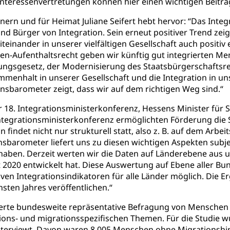
nteressenvertretungen können hier einen wichtigen Beitrag 
ern und für Heimat Juliane Seifert hebt hervor: “Das Inte
 Bürger von Integration. Sein erneut positiver Trend zeigt
einander in unserer vielfältigen Gesellschaft auch positiv 
ncen-Aufenthaltsrecht geben wir künftig gut integrierten M
ngsgesetz, der Modernisierung des Staatsbürgerschaftsre
enhalt in unserer Gesellschaft und die Integration in un
nsbarometer zeigt, dass wir auf dem richtigen Weg sind.“
 18. Integrationsministerkonferenz, Hessens Minister für So
Integrationsministerkonferenz ermöglichten Förderung die
n findet nicht nur strukturell statt, also z. B. auf dem Ar
ionsbarometer liefert uns zu diesen wichtigen Aspekten subj
haben. Derzeit werten wir die Daten auf Länderebene aus un
2020 entwickelt hat. Diese Auswertung auf Ebene aller Bu
iven Integrationsindikatoren für alle Länder möglich. Die 
sten Jahres veröffentlichen.“
vierte bundesweite repräsentative Befragung von Mensche
tions- und migrationsspezifischen Themen. Für die Studi
nterviewt. Davon waren 8.005 Menschen ohne Migrationshin