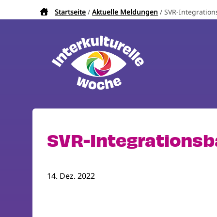
Direkt
Startseite
Aktuelle Meldungen
SVR-Integratio
Pfadnavigation
zum
Inhalt
SVR-Integrations
14. Dez. 2022