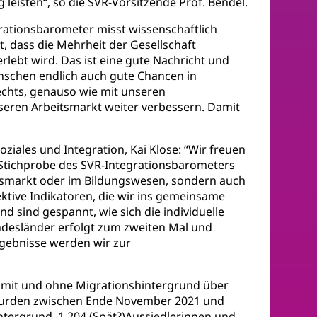
leisten“, so die SVR-Vorsitzende Prof. Bendel.
grationsbarometer misst wissenschaftlich
, dass die Mehrheit der Gesellschaft
erlebt wird. Das ist eine gute Nachricht und
enschen endlich auch gute Chancen in
chts, genauso wie mit unseren
seren Arbeitsmarkt weiter verbessern. Damit
ziales und Integration, Kai Klose: “Wir freuen
 Stichprobe des SVR-Integrationsbarometers
beitsmarkt oder im Bildungswesen, sondern auch
ektive Indikatoren, die wir ins gemeinsame
d sind gespannt, wie sich die individuelle
ndesländer erfolgt zum zweiten Mal und
Ergebnisse werden wir zur
n mit und ohne Migrationshintergrund über
e wurden zwischen Ende November 2021 und
tergrund, 1.204 (Spät?)Aussiedlerinnen und