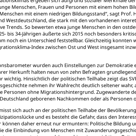
tionsklimas ergeben sich aufgrund sozialer Merkmale der 
 Junge Menschen, Frauen und Personen mit einem hohen Bil
 Menschen mit einem niedrigen Bildungsstand“, sagt Prof. He
 Westdeutschland, die stark mit den vorhandenen inter
tive Trends. So bewerten etwa junge Menschen in den ostd
 25- bis 34-Jährigen äußerte sich 2015 noch besonders kriti
m noch ein Unterschied feststellbar. Gleichzeitig konnten 
egrationsklima-Index zwischen Ost und West insgesamt inzw
onsbarometer wurden auch Einstellungen zur Demokratie erh
ihrer Herkunft halten neun von zehn Befragten grundlegen
r wichtig. Hinsichtlich der politischen Teilhabe zeigt das 
eschichte nehmen ihr Wahlrecht deutlich seltener wahr, a
wie Personen ohne Migrationshintergrund. Zugewanderte de
 in Deutschland geborenen Nachkommen oder als Personen 
misst sich auch an der politischen Teilhabe der Bevölker
zipationslücke und es besteht die Gefahr, dass den Intere
können daher erneut nur ermuntern: Politische Bildung und
wie die Einbindung von Menschen mit Zuwanderungsgeschic