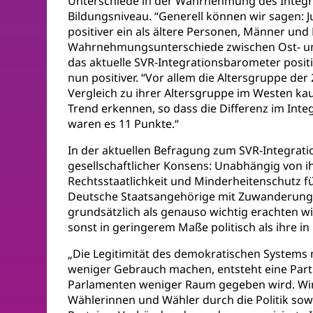
Unterschiede in der Wahrnehmung des Integra
Bildungsniveau. “Generell können wir sagen:
positiver ein als ältere Personen, Männer und
Wahrnehmungsunterschiede zwischen Ost- und
das aktuelle SVR-Integrationsbarometer posi
nun positiver. “Vor allem die Altersgruppe der
Vergleich zu ihrer Altersgruppe im Westen kau
Trend erkennen, so dass die Differenz im Int
waren es 11 Punkte.“
In der aktuellen Befragung zum SVR-Integrati
gesellschaftlicher Konsens: Unabhängig von 
Rechtsstaatlichkeit und Minderheitenschutz fü
Deutsche Staatsangehörige mit Zuwanderungsg
grundsätzlich als genauso wichtig erachten 
sonst in geringerem Maße politisch als ihre
„Die Legitimität des demokratischen Systems 
weniger Gebrauch machen, entsteht eine Parti
Parlamenten weniger Raum gegeben wird. Wir 
Wählerinnen und Wähler durch die Politik so