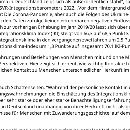
ima in Deutschland zeigt sich als außerordentlich stabil“, s
es SVR-Integrationsbarometers 2022. „Vor dem Hintergrund
ar: Die Corona-Pandemie, aber auch die Folgen des Ukrain
en den Daten zufolge keinen erkennbaren negativen Einflu
 zur vorherigen Erhebung im Jahr 2019/20 lässt sich über
Integrationsklima-Index (IKI) steigt von 66,3 auf 68,5 Punk
ntegrationsklima in den vergangenen zwei Jahren um 2,5 Pu
ationsklima-Index um 1,3 Punkte auf insgesamt 70,1 IKI-Pun
fahrungen und Beziehungen von Menschen mit und ohne Mig
Perspektiven. Hier zeigt sich erneut, wie wichtig Kontakte 
ichen Kontakt zu Menschen unterschiedlicher Herkunft im 
.
 auch Schattenseiten. “Während der persönliche Kontakt in
rungswahrnehmungen die Einschätzung des Integrationskli
über sehr starke oder eher starke Benachteiligungserfahrun
 in Deutschland unabhängig von ihrer Herkunft nicht als g
nisse für Menschen mit Zuwanderungsgeschichte; auf dem Ar