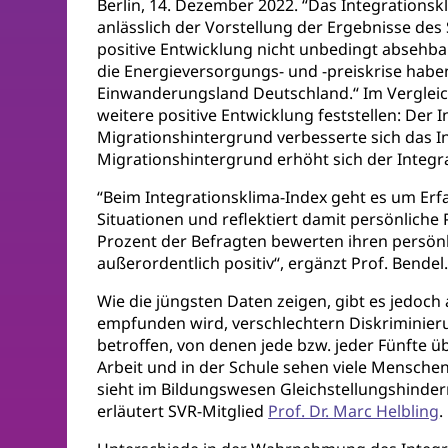
Berlin, 14. Dezember 2022. “Das Integrationskl
anlässlich der Vorstellung der Ergebnisse d
positive Entwicklung nicht unbedingt absehb
die Energieversorgungs- und -preiskrise hab
Einwanderungsland Deutschland.“ Im Vergleich
weitere positive Entwicklung feststellen: Der 
Migrationshintergrund verbesserte sich das I
Migrationshintergrund erhöht sich der Integr
“Beim Integrationsklima-Index geht es um Er
Situationen und reflektiert damit persönliche 
Prozent der Befragten bewerten ihren persönl
außerordentlich positiv“, ergänzt Prof. Bendel
Wie die jüngsten Daten zeigen, gibt es jedoch
empfunden wird, verschlechtern Diskriminie
betroffen, von denen jede bzw. jeder Fünfte 
Arbeit und in der Schule sehen viele Menschen
sieht im Bildungswesen Gleichstellungshinder
erläutert SVR-Mitglied
Prof. Dr. Marc Helbling
.