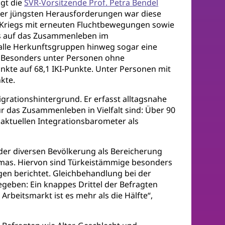
agt die
SVR-Vorsitzende Prof. Petra Bendel
 der jüngsten Herausforderungen war diese
e-Kriegs mit erneuten Fluchtbewegungen sowie
ss auf das Zusammenleben im
 alle Herkunftsgruppen hinweg sogar eine
te. Besonders unter Personen ohne
nkte auf 68,1 IKI-Punkte. Unter Personen mit
kte.
rationshintergrund. Er erfasst alltagsnahe
für das Zusammenleben in Vielfalt sind: Über 90
aktuellen Integrationsbarometer als
 der diversen Bevölkerung als Bereicherung
mas. Hiervon sind Türkeistämmige besonders
gen berichtet. Gleichbehandlung bei der
egeben: Ein knappes Drittel der Befragten
beitsmarkt ist es mehr als die Hälfte“,