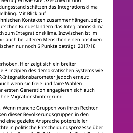
Befragten wie Alter, Geschlecht und
dungsstand schätzen das Integrationsklima
lbling. Mit Blick auf
ethnischen Kontakten zusammenhängen, zeigt
eutschen Bundesländern das Integrationsklima
sch zum Integrationsklima. Inzwischen ist im
wir auch bei älteren Menschen einen positiven
ischen nur noch 6 Punkte beträgt. 2017/18
oben. Hier zeigt sich ein breiter
de Prinzipien des demokratischen Systems wie
SVR-Integrationsbarometer jedoch erneut:
uch wenn sie freie und faire Wahlen
r ersten Generation engagieren sich auch
ohne Migrationshintergrund.
ung. Wenn manche Gruppen von ihren Rechten
ssen dieser Bevölkerungsgruppen in den
 eine gezielte Ansprache potenzieller
hte in politische Entscheidungsprozesse über