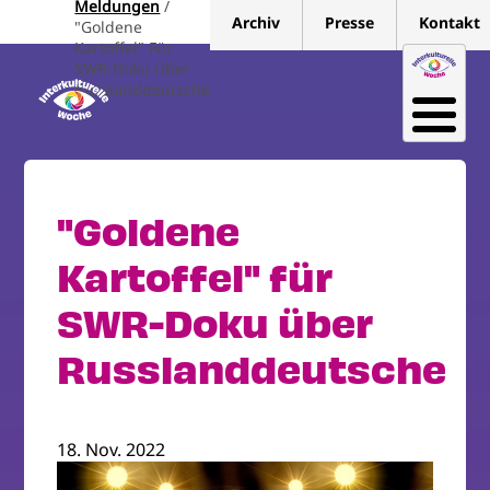
Meldungen
Direkt
Archiv
Presse
Kontakt
"Goldene
zum
Kartoffel" Für
Inhalt
SWR-Doku Über
Russlanddeutsche
"Goldene
Kartoffel" für
SWR-Doku über
Russlanddeutsche
18. Nov. 2022