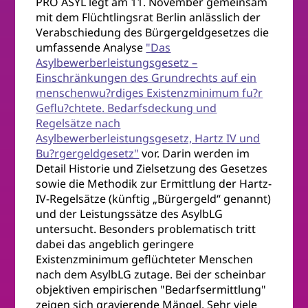
PRO ASYL legt am 11. November gemeinsam
mit dem Flüchtlingsrat Berlin anlässlich der
Verabschiedung des Bürgergeldgesetzes die
umfassende Analyse
"Das
Asylbewerberleistungsgesetz –
Einschränkungen des Grundrechts auf ein
menschenwu?rdiges Existenzminimum fu?r
Geflu?chtete. Bedarfsdeckung und
Regelsätze nach
Asylbewerberleistungsgesetz, Hartz IV und
Bu?rgergeldgesetz"
vor. Darin werden im
Detail Historie und Zielsetzung des Gesetzes
sowie die Methodik zur Ermittlung der Hartz-
IV-Regelsätze (künftig „Bürgergeld“ genannt)
und der Leistungssätze des AsylbLG
untersucht. Besonders problematisch tritt
dabei das angeblich geringere
Existenzminimum geflüchteter Menschen
nach dem AsylbLG zutage. Bei der scheinbar
objektiven empirischen "Bedarfsermittlung"
zeigen sich gravierende Mängel. Sehr viele