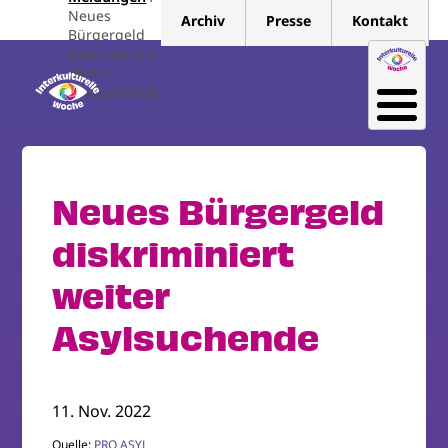
Direkt
Neues
Archiv
Presse
Kontakt
zum
Bürgergeld
Diskriminiert
Inhalt
Weiter
Asylsuchende
Neues Bürgergeld
diskriminiert
weiter
Asylsuchende
11. Nov. 2022
Quelle:
PRO ASYL