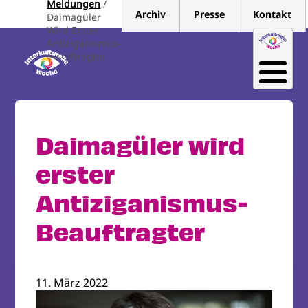
Meldungen
Direkt
Archiv
Presse
Kontakt
Daimagüler
zum
Wird Erster
Inhalt
Antiziganismus-
Beauftragter
Daimagüler wird
erster
Antiziganismus-
Beauftragter
11. März 2022