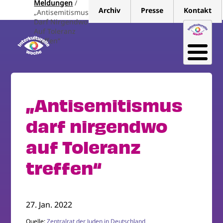
Meldungen
Direkt
Archiv
Presse
Kontakt
„Antisemitismus
zum
Darf Nirgendwo
Inhalt
Auf Toleranz
Treffen“
„Antisemitismus
darf nirgendwo
auf Toleranz
treffen“
27. Jan. 2022
Quelle:
Zentralrat der Juden in Deutschland