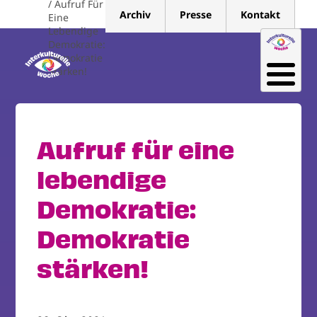
Aufruf Für
Direkt
Archiv
Presse
Kontakt
Eine
zum
Lebendige
Inhalt
Demokratie:
Demokratie
Stärken!
Aufruf für eine
lebendige
Demokratie:
Demokratie
stärken!