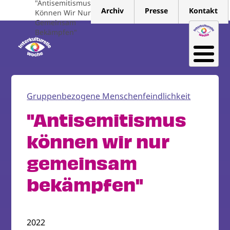
"Antisemitismus
Direkt
Archiv
Presse
Kontakt
Können Wir Nur
zum
Gemeinsam
Inhalt
Bekämpfen"
Gruppenbezogene Menschenfeindlichkeit
"Antisemitismus
können wir nur
gemeinsam
bekämpfen"
2022