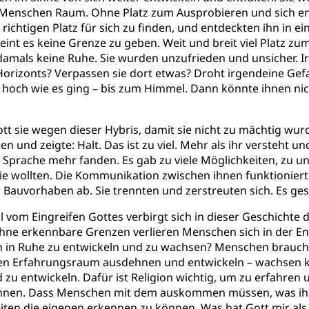
n Menschen Raum. Ohne Platz zum Ausprobieren und sich en
ichtigen Platz für sich zu finden, und entdeckten ihn in ei
cheint es keine Grenze zu geben. Weit und breit viel Platz
damals keine Ruhe. Sie wurden unzufrieden und unsicher. I
Horizonts? Verpassen sie dort etwas? Droht irgendeine Gef
 hoch wie es ging – bis zum Himmel. Dann könnte ihnen ni
t sie wegen dieser Hybris, damit sie nicht zu mächtig wur
und zeigte: Halt. Das ist zu viel. Mehr als ihr versteht u
 Sprache mehr fanden. Es gab zu viele Möglichkeiten, zu u
ie wollten. Die Kommunikation zwischen ihnen funktionierte
 Bauvorhaben ab. Sie trennten und zerstreuten sich. Es ge
 vom Eingreifen Gottes verbirgt sich in dieser Geschichte
e erkennbare Grenzen verlieren Menschen sich in der Endl
ch in Ruhe zu entwickeln und zu wachsen? Menschen brauch
en Erfahrungsraum ausdehnen und entwickeln – wachsen k
d zu entwickeln. Dafür ist Religion wichtig, um zu erfahre
önnen. Dass Menschen mit dem auskommen müssen, was ihn
keiten die eigenen erkennen zu können. Was hat Gott mir al