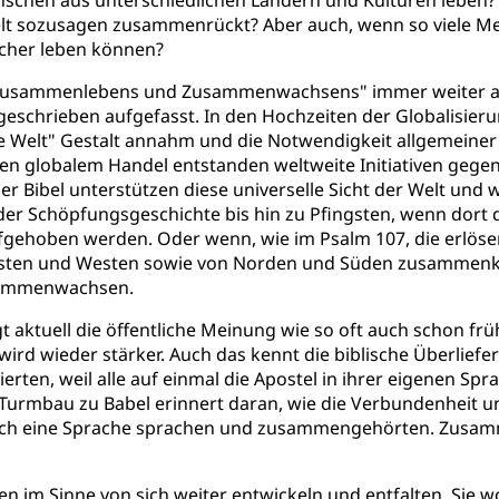
Welt sozusagen zusammenrückt? Aber auch, wenn so viele Me
icher leben können?
 "Zusammenlebens und Zusammenwachsens" immer weiter a
hrieben aufgefasst. In den Hochzeiten der Globalisieru
e Welt" Gestalt annahm und die Notwendigkeit allgemeiner
globalem Handel entstanden weltweite Initiativen gegen 
der Bibel unterstützen diese universelle Sicht der Welt u
er Schöpfungsgeschichte bis hin zu Pfingsten, wenn dort 
gehoben werden. Oder wenn, wie im Psalm 107, die erlösend
n Osten und Westen sowie von Norden und Süden zusamme
zusammenwachsen.
ägt aktuell die öffentliche Meinung wie so oft auch schon f
rd wieder stärker. Auch das kennt die biblische Überliefer
erten, weil alle auf einmal die Apostel in ihrer eigenen S
Turmbau zu Babel erinnert daran, wie die Verbundenheit u
n noch eine Sprache sprachen und zusammengehörten. Zusam
en im Sinne von sich weiter entwickeln und entfalten. Sie 