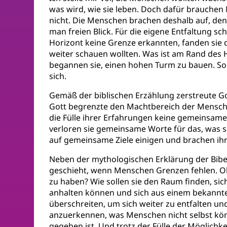
was wird, wie sie leben. Doch dafür brauche
nicht. Die Menschen brachen deshalb auf, den r
man freien Blick. Für die eigene Entfaltung s
Horizont keine Grenze erkannten, fanden sie 
weiter schauen wollten. Was ist am Rand des 
begannen sie, einen hohen Turm zu bauen. So
sich.
Gemäß der biblischen Erzählung zerstreute Got
Gott begrenzte den Machtbereich der Menschen 
die Fülle ihrer Erfahrungen keine gemeinsame
verloren sie gemeinsame Worte für das, was s
auf gemeinsame Ziele einigen und brachen ihr
Neben der mythologischen Erklärung der Bibel
geschieht, wenn Menschen Grenzen fehlen. Ohn
zu haben? Wie sollen sie den Raum finden, si
anhalten können und sich aus einem bekannt
überschreiten, um sich weiter zu entfalten un
anzuerkennen, was Menschen nicht selbst k
gegeben ist. Und trotz der Fülle der Möglich