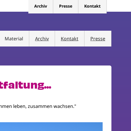
Archiv
Presse
Kontakt
Material
Archiv
Kontakt
Presse
altung...
Zusammen leben, zusammen wachsen."