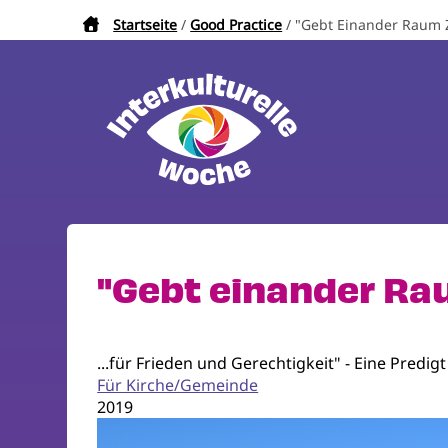
Direkt
Startseite
Good Practice
"Gebt Einander Raum 
Pfadnavigation
zum
Inhalt
"Gebt einander Ra
...für Frieden und Gerechtigkeit" - Eine Pre
Für Kirche/Gemeinde
2019