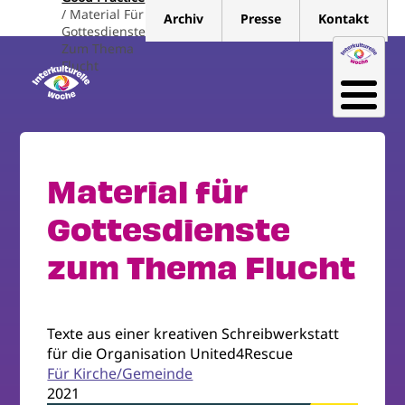
Direkt
Material Für
Archiv
Presse
Kontakt
zum
Gottesdienste
Zum Thema
Inhalt
Flucht
Material für
Gottesdienste
zum Thema Flucht
Texte aus einer kreativen Schreibwerkstatt
für die Organisation United4Rescue
Für Kirche/Gemeinde
2021