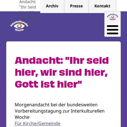
Andacht:
Direkt
Archiv
Presse
Kontakt
"Ihr Seid
zum
Hier, Wir
Inhalt
Sind Hier,
Gott Ist
Hier"
Andacht: "Ihr seid
hier, wir sind hier,
Gott ist hier"
Morgenandacht bei der bundesweiten
Vorbereitungstagung zur Interkulturellen
Woche
Für Kirche/Gemeinde