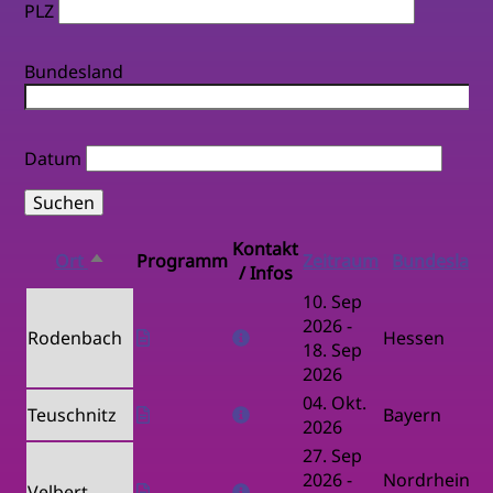
PLZ
Bundesland
Datum
Kontakt
Ort
Programm
Zeitraum
Bundesland
Absteigend
/ Infos
sortieren
10. Sep
2026
-
Rodenbach
Hessen
18. Sep
2026
04. Okt.
Teuschnitz
Bayern
2026
27. Sep
2026
-
Nordrhein-
Velbert