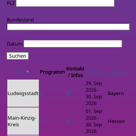
PLZ
Bundesland
Datum
Kontakt
Ort
Programm
Zeitraum
Bundeslan
Absteigend
/ Infos
sortieren
29. Sep
2026
-
Ludwigsstadt
Bayern
30. Sep
2026
01. Sep
Main-Kinzig-
2026
-
Hessen
Kreis
30. Sep
2026