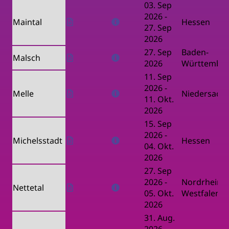
03. Sep
2026
-
Maintal
Hessen
27. Sep
2026
27. Sep
Baden-
Malsch
2026
Württembe
11. Sep
2026
-
Melle
Niedersach
11. Okt.
2026
15. Sep
2026
-
Michelsstadt
Hessen
04. Okt.
2026
27. Sep
2026
-
Nordrhein-
Nettetal
05. Okt.
Westfalen
2026
31. Aug.