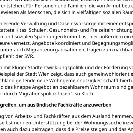
 entstehen. Für Personen und Familien, die von Armut betro
gewiesen als Menschen, die sich in vielfältigen sozialen Rä
ionierende Verwaltung und Daseinsvorsorge mit einer ents
tattete Kitas, Schulen, Gesundheits- und Freizeiteinrichtung
kten und sozialen Spannungen kommt, ist hier außerdem ein
Akteure vernetzt, Angebote koordiniert und Begegnungsmög
arunter auch Migrantenorganisationen, tragen zum nachbar
fiehlt der SVR.
 mit kluger Stadtentwicklungspolitik und der Förderung
 Beispiel der Stadt Wien zeigt, dass auch gemeinwohlorient
tschland geltende neue Wohngemeinnützigkeit schafft hier
d das knappe Angebot an bezahlbarem Wohnraum sind gan
l durch Migrationspolitik lösen", so Kluth.
greifen, um ausländische Fachkräfte anzuwerben
 von Arbeits- und Fachkräften aus dem Ausland hemmen,
 selbst nennen Unterstützung bei der Wohnungssuche inzwis
ten auch dazu beitragen, dass die Preise steigen und da