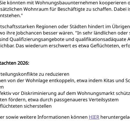
gt. Sie könnten mit Wohnungsbauunternehmen kooperieren o
tzlichen Wohnraum für Beschäftigte zu schaffen. Dabei ist
ntstehen."
chaftsstarken Regionen oder Städten hindert im Übrigen a
o ihre Jobchancen besser wären. "In sehr ländlichen oder
sind Qualifizierungsangebote und qualifikationsadäquate A
ichbar. Das wiederum erschwert es etwa Geflüchteten, erfo
achten 2026:
eilungskonflikte zu reduzieren
hen von der Wohnlage entkoppeln, etwa indem Kitas und 
en
ektiv vor Diskriminierung auf dem Wohnungsmarkt schüt
eten fördern, etwa durch passgenaueres Verteilsystem
lüchteten sicherstellen
ier sowie weitere Informationen können
HIER
heruntergela