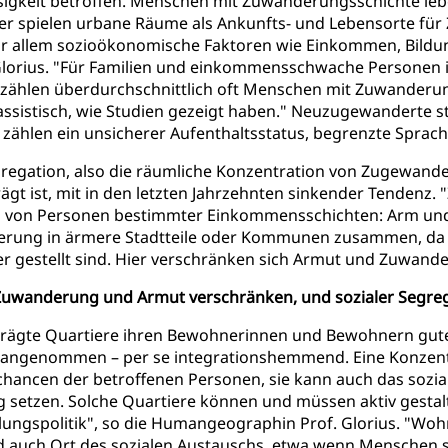
gkeit betroffen. Menschen mit Zuwanderungsschichte lebe
r spielen urbane Räume als Ankunfts- und Lebensorte für
r allem sozioökonomische Faktoren wie Einkommen, Bildung 
t Glorius. "Für Familien und einkommensschwache Personen 
zählen überdurchschnittlich oft Menschen mit Zuwanderun
ssistisch, wie Studien gezeigt haben." Neuzugewanderte st
ählen ein unsicherer Aufenthaltsstatus, begrenzte Sprac
egregation, also die räumliche Konzentration von Zugewan
ägt ist, mit in den letzten Jahrzehnten sinkender Tendenz
n von Personen bestimmter Einkommensschichten: Arm und Re
derung in ärmere Stadtteile oder Kommunen zusammen, da
r gestellt sind. Hier verschränken sich Armut und Zuwand
h Zuwanderung und Armut verschränken, und sozialer Segr
rägte Quartiere ihren Bewohnerinnen und Bewohnern gu
ie oft angenommen – per se integrationshemmend. Eine Konz
bechancen der betroffenen Personen, sie kann auch das so
ng setzen. Solche Quartiere können und müssen aktiv gesta
klungspolitik", so die Humangeographin Prof. Glorius. "Wo
d auch Ort des sozialen Austauschs, etwa wenn Menschen s