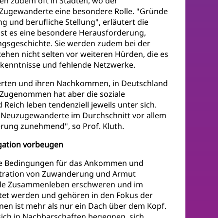
n zudem oft in Städten, wo der
 Zugewanderte eine besondere Rolle. "Gründe
und berufliche Stellung", erläutert die
ist es eine besondere Herausforderung,
gsgeschichte. Sie werden zudem bei der
ehen nicht selten vor weiteren Hürden, die es
hkenntnisse und fehlende Netzwerke.
derten und ihren Nachkommen, in Deutschland
. "Zugenommen hat aber die soziale
ich leben tendenziell jeweils unter sich.
 Neuzugewanderte im Durchschnitt vor allem
erung zunehmend", so Prof. Kluth.
egation vorbeugen
te Bedingungen für das Ankommen und
entration von Zuwanderung und Armut
ziale Zusammenleben erschweren und im
ltet werden und gehören in den Fokus der
hnen ist mehr als nur ein Dach über dem Kopf.
ich in Nachbarschaften begegnen, sich