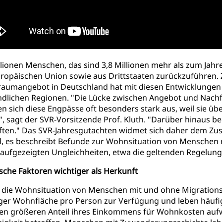
illionen Menschen, das sind 3,8 Millionen mehr als zum Ja
uropäischen Union sowie aus Drittstaaten zurückzuführen. 
umangebot in Deutschland hat mit diesen Entwicklungen je
ndlichen Regionen. "Die Lücke zwischen Angebot und Nachfr
ich diese Engpässe oft besonders stark aus, weil sie über 
, sagt der SVR-Vorsitzende Prof. Kluth. "Darüber hinaus 
räften." Das SVR-Jahresgutachten widmet sich daher dem
, es beschreibt Befunde zur Wohnsituation von Menschen
 aufgezeigten Ungleichheiten, etwa die geltenden Regelung
che Faktoren wichtiger als Herkunft
ch die Wohnsituation von Menschen mit und ohne Migratio
er Wohnfläche pro Person zur Verfügung und leben häufig
inen größeren Anteil ihres Einkommens für Wohnkosten au