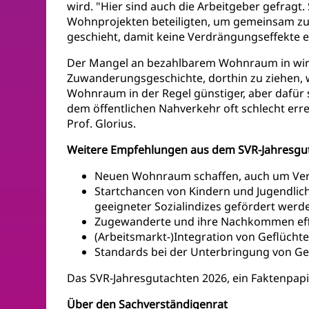
wird. "Hier sind auch die Arbeitgeber gefra
Wohnprojekten beteiligten, um gemeinsam zusä
geschieht, damit keine Verdrängungseffekte e
Der Mangel an bezahlbarem Wohnraum in wirts
Zuwanderungsgeschichte, dorthin zu ziehen, w
Wohnraum in der Regel günstiger, aber dafür 
dem öffentlichen Nahverkehr oft schlecht erre
Prof. Glorius.
Weitere Empfehlungen aus dem SVR-Jahresgut
Neuen Wohnraum schaffen, auch um Vert
Startchancen von Kindern und Jugendlic
geeigneter Sozialindizes gefördert werd
Zugewanderte und ihre Nachkommen eff
(Arbeitsmarkt-)Integration von Geflücht
Standards bei der Unterbringung von Gef
Das SVR-Jahresgutachten 2026, ein Faktenpap
Über den Sachverständigenrat