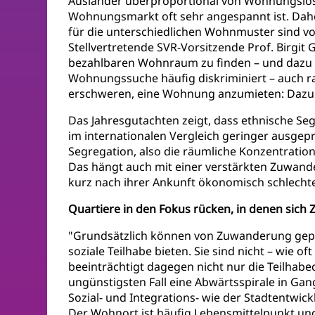
Ausländer überproportional von Wohnungslosi
Wohnungsmarkt oft sehr angespannt ist. Dahe
für die unterschiedlichen Wohnmuster sind vo
Stellvertretende SVR-Vorsitzende Prof. Birgi
bezahlbaren Wohnraum zu finden – und dazu 
Wohnungssuche häufig diskriminiert – auch ra
erschweren, eine Wohnung anzumieten: Dazu z
Das Jahresgutachten zeigt, dass ethnische S
im internationalen Vergleich geringer ausgepr
Segregation, also die räumliche Konzentratio
Das hängt auch mit einer verstärkten Zuwan
kurz nach ihrer Ankunft ökonomisch schlechte
Quartiere in den Fokus rücken, in denen sic
"Grundsätzlich können von Zuwanderung gep
soziale Teilhabe bieten. Sie sind nicht – w
beeinträchtigt dagegen nicht nur die Teilha
ungünstigsten Fall eine Abwärtsspirale in Ga
Sozial- und Integrations- wie der Stadtentwic
Der Wohnort ist häufig Lebensmittelpunkt un