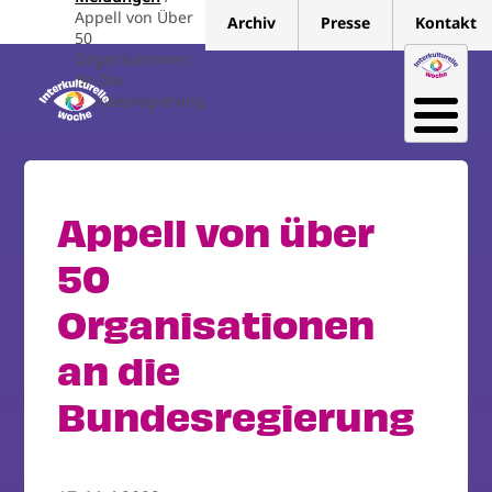
Direkt
Appell von Über
Archiv
Presse
Kontakt
zum
50
Organisationen
Inhalt
An Die
Bundesregierung
Appell von über
50
Organisationen
an die
Bundesregierung