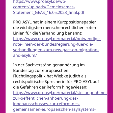
https://www.proasyl.de/wp-
content/uploads/Gemeinsames-
Statement_GEAS_16.05.2023_final.pdf
PRO ASYL hat in einem Kurzpositionspapier
die wichtigsten menschenrechtlichen roten
Linien für die Verhandlung benannt:
https://www.proasyl.de/material/notwendige-
rote-linien-der-bundesregierung-fuer-die-
verhandlungen-zum-new-pact-on-migration-
and-asylum/
In der Sachverständigenanhörung im
Bundestag zur europäischen
Flüchtlingspolitik hat Wiebke Judith als
rechtspolitische Sprecherin für PRO ASYL auf
die Gefahren der Reform hingewiesen:
https://www.proasyl.de/material/stellungnahme-
zur-oeffentlichen-anhoerung-des-
innenausschusses-zur-reform-des-
gemeinsamen-europaeischen-asylsystems-