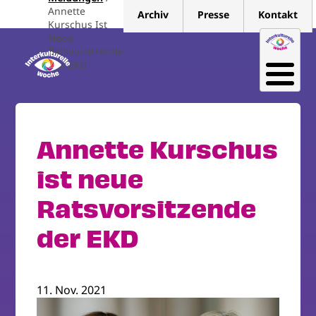
Direkt
Annette
Archiv
Presse
Kontakt
zum
Kurschus Ist
Neue
Inhalt
Ratsvorsitzende
Der EKD
Annette Kurschus
ist neue
Ratsvorsitzende
der EKD
11. Nov. 2021