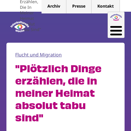
Erzählen,
Direkt
Archiv
Presse
Kontakt
Die In
zum
Meiner
Inhalt
Heimat
Absolut
Tabu Sind"
Flucht und Migration
"Plötzlich Dinge
erzählen, die in
meiner Heimat
absolut tabu
sind"